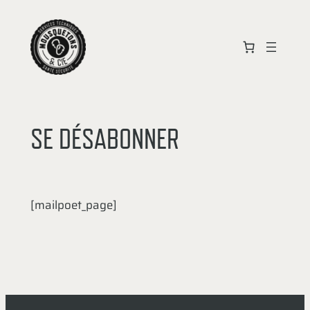
Aller
au
contenu
SE DÉSABONNER
[mailpoet_page]