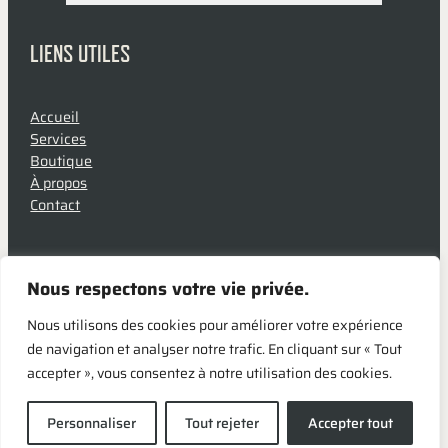
LIENS UTILES
Accueil
Services
Boutique
À propos
Contact
Politique de confidentialité
Conditions d’utilisation
Nous respectons votre vie privée.
Formateur agréé
Nous utilisons des cookies pour améliorer votre expérience
par
de navigation et analyser notre trafic. En cliquant sur « Tout
accepter », vous consentez à notre utilisation des cookies.
©
2024 – Mousquetons & Cie Inc. Conception et développement
par
Symbolitech
.
Personnaliser
Tout rejeter
Accepter tout